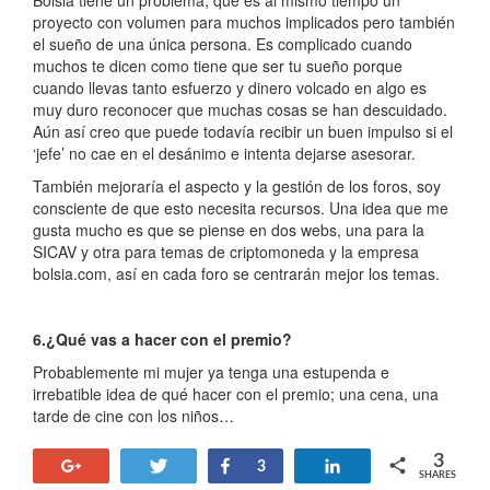
Bolsia tiene un problema, que es al mismo tiempo un
proyecto con volumen para muchos implicados pero también
el sueño de una única persona. Es complicado cuando
muchos te dicen como tiene que ser tu sueño porque
cuando llevas tanto esfuerzo y dinero volcado en algo es
muy duro reconocer que muchas cosas se han descuidado.
Aún así creo que puede todavía recibir un buen impulso si el
‘jefe’ no cae en el desánimo e intenta dejarse asesorar.
También mejoraría el aspecto y la gestión de los foros, soy
consciente de que esto necesita recursos. Una idea que me
gusta mucho es que se piense en dos webs, una para la
SICAV y otra para temas de criptomoneda y la empresa
bolsia.com, así en cada foro se centrarán mejor los temas.
6.¿Qué vas a hacer con el premio?
Probablemente mi mujer ya tenga una estupenda e
irrebatible idea de qué hacer con el premio; una cena, una
tarde de cine con los niños…
3
+1
Tweet
Share
Share
3
SHARES