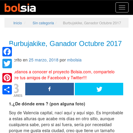
Toggl
navig
Inicio
/
Sin categoría
/
Burbujakike, Ganador Octubre 2017
Burbujakike, Ganador Octubre 2017
Escrito en
25 marzo, 2018
por
mbolsia
Facebook
Ayudanos a conocer el proyecto Bolsia.com, compartelo
Twitter
entre tus amigos de Facebook y Twitter!!!
3
Pinterest
SHARES
Share
1.¿De dónde eres ? (pon alguna foto)
Soy de Valencia capital, nací aquí y aquí sigo. Es improbable
a estas alturas que acabe mis días en otro sitio, aunque
cualquiera sabe, pero si así fuera, sería por necesidad
porque me gusta esta ciudad, creo que tiene un tamaño