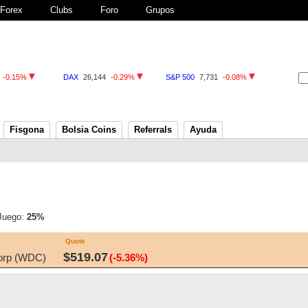
Forex
Clubs
Foro
Grupos
-0.15%
DAX
26,144
-0.29%
S&P 500
7,731
-0.08%
Fisgona
Bolsia Coins
Referrals
Ayuda
 Juego:
25%
Quote
$519.07
Corp (WDC)
(-5.36%)