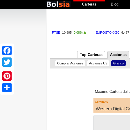
Carteras
Blog
FTSE
10,895
0.08%
EUROSTOXX50
6,477
Top Carteras
Acciones
Facebook
Comprar Acciones
Acciones US
Gráfico
Twitter
Pinterest
Máximo Cartera del
Share
Company
Western Digital 