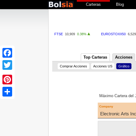
Carteras
Blog
FTSE
10,909
0.38%
EUROSTOXX50
6,529
Top Carteras
Acciones
Facebook
Comprar Acciones
Acciones US
Gráfico
Twitter
Pinterest
Máximo Cartera del
Share
Company
Electronic Arts In