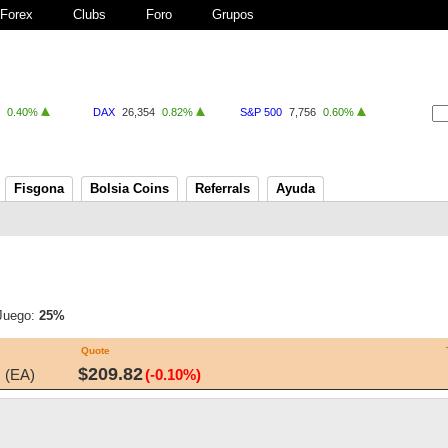
Forex
Clubs
Foro
Grupos
0.40%
DAX
26,354
0.82%
S&P 500
7,756
0.60%
Fisgona
Bolsia Coins
Referrals
Ayuda
 Juego:
25%
Quote
$209.82
c (EA)
(-0.10%)