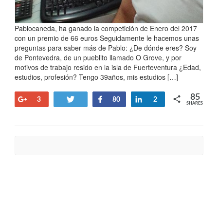
Pablocaneda, ha ganado la competición de Enero del 2017
con un premio de 66 euros Seguidamente le hacemos unas
preguntas para saber más de Pablo: ¿De dónde eres? Soy
de Pontevedra, de un pueblito llamado O Grove, y por
motivos de trabajo resido en la isla de Fuerteventura ¿Edad,
estudios, profesión? Tengo 39años, mis estudios […]
85
+1
Tweet
Share
Share
3
80
2
SHARES