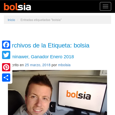
Toggl
navig
Inicio
/
Entradas etiquetadas "bolsia"
Archivos de la Etiqueta:
bolsia
Facebook
kiminawer, Ganador Enero 2018
Twitter
Escrito en
25 marzo, 2018
por
mbolsia
Pinterest
Share