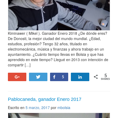
Kiminawer ( Mikel ). Ganador Enero 2018 ¿De dónde eres?
De Donosti, la mejor ciudad del mundo mundial. ¿Edad,
estudios, profesión? Tengo 32 años, titulado en
electromecánica, música y finanzas y ahora trabajo en un
ayuntamiento. ¿Cuánto tiempo llevas en Bolsia y que has
aprendido en este tiempo? Llegué en 2013 con intención de
compartir […]
5
+1
Tweet
Share
Share
5
SHARES
Pablocaneda, ganador Enero 2017
Escrito en
5 marzo, 2017
por
mbolsia